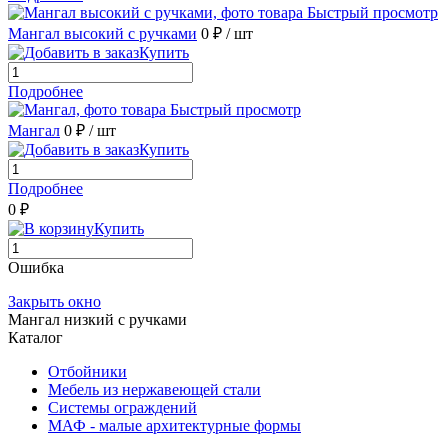
Быстрый просмотр
Мангал высокий с ручками
0 ₽
/ шт
Купить
Подробнее
Быстрый просмотр
Мангал
0 ₽
/ шт
Купить
Подробнее
0 ₽
Купить
Ошибка
Закрыть окно
Мангал низкий с ручками
Каталог
Отбойники
Мебель из нержавеющей стали
Системы ограждений
МАФ - малые архитектурные формы