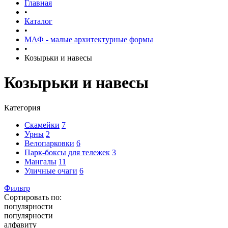
Главная
•
Каталог
•
МАФ - малые архитектурные формы
•
Козырьки и навесы
Козырьки и навесы
Категория
Скамейки
7
Урны
2
Велопарковки
6
Парк-боксы для тележек
3
Мангалы
11
Уличные очаги
6
Фильтр
Сортировать по:
популярности
популярности
алфавиту