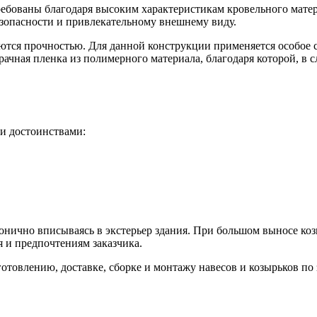
бованы благодаря высоким характеристикам кровельного матери
езопасности и привлекательному внешнему виду.
ются прочностью. Для данной конструкции применяется особое 
ачная пленка из полимерного материала, благодаря которой, в с
и достоинствами:
онично вписываясь в экстерьер здания. При большом выносе ко
я и предпочтениям заказчика.
товлению, доставке, сборке и монтажу навесов и козырьков по 